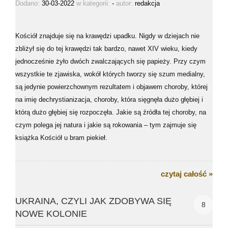
Dodano:
30-03-2022
w kategorii:
-
autor:
redakcja
Kościół znajduje się na krawędzi upadku. Nigdy w dziejach nie
zbliżył się do tej krawędzi tak bardzo, nawet XIV wieku, kiedy
jednocześnie żyło dwóch zwalczających się papieży. Przy czym
wszystkie te zjawiska, wokół których tworzy się szum medialny,
są jedynie powierzchownym rezultatem i objawem choroby, której
na imię dechrystianizacja, choroby, która sięgnęła dużo głębiej i
którą dużo głębiej się rozpoczęła. Jakie są źródła tej choroby, na
czym polega jej natura i jakie są rokowania – tym zajmuje się
książka Kościół u bram piekieł.
czytaj całość »
UKRAINA, CZYLI JAK ZDOBYWA SIĘ
8
NOWE KOLONIE