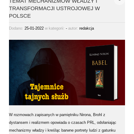
TEMAT MECHANIZMÓW WŁADZY I
TRANSFORMACJI USTROJOWEJ W
POLSCE
Dodano:
25-01-2022
w kategorii:
-
autor:
redakcja
W rozmowach zapisanych w pamiętniku Nirona, Brohl z
dystansem i realizmem opowiada o czasach PRL, odsłaniając
mechanizmy władzy i kreśląc barwne portrety ludzi z gatunku