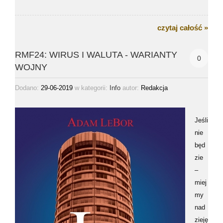
czytaj całość »
RMF24: WIRUS I WALUTA - WARIANTY
0
WOJNY
Dodano:
29-06-2019
w kategorii:
autor:
Redakcja
Info
Jeśli
nie
będ
zie
–
miej
my
nad
zieję