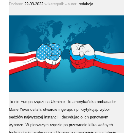
Dodano:
22-03-2022
w kategorii:
-
autor:
redakcja
To nie Europa rządzi na Ukrainie. To amerykańska ambasador
Marie Yovanovitsh, otwarcie ingeruje, np. krytykując wybór
sędziów najwyższej instancji i decydując o ich ponownym
wyborze. W pierwszym rządzie po przewrocie kilka ważnych
funkcji objęły osoby spoza Ukrainy, a najważniejszą instytucję –