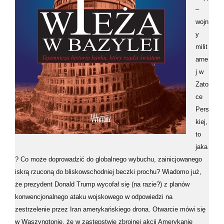
–
wojn
y
milit
arne
j w
Zato
ce
Pers
kiej,
to
jaka
? Co może doprowadzić do globalnego wybuchu, zainicjowanego
iskrą rzuconą do bliskowschodniej beczki prochu? Wiadomo już,
że prezydent Donald Trump wycofał się (na razie?) z planów
konwencjonalnego ataku wojskowego w odpowiedzi na
zestrzelenie przez Iran amerykańskiego drona. Otwarcie mówi się
w Waszyngtonie, że w zastępstwie zbrojnej akcji Amerykanie