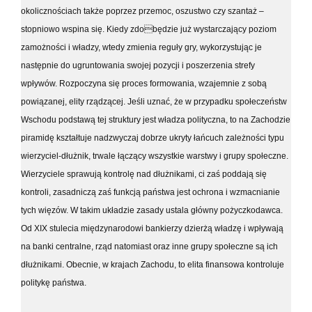
okolicznościach także poprzez przemoc, oszustwo czy szantaż –
stopniowo wspina się. Kiedy zdobędzie już wystarczający poziom
zamożności i władzy, wtedy zmienia reguły gry, wykorzystując je
następnie do ugruntowania swojej pozycji i poszerzenia strefy
wpływów. Rozpoczyna się proces formowania, wzajemnie z sobą
powiązanej, elity rządzącej. Jeśli uznać, że w przypadku społeczeństw
Wschodu podstawą tej struktury jest władza polityczna, to na Zachodzie
piramidę kształtuje nadzwyczaj dobrze ukryty łańcuch zależności typu
wierzyciel-dłużnik, trwale łączący wszystkie warstwy i grupy społeczne.
Wierzyciele sprawują kontrolę nad dłużnikami, ci zaś poddają się
kontroli, zasadniczą zaś funkcją państwa jest ochrona i wzmacnianie
tych więzów. W takim układzie zasady ustala główny pożyczkodawca.
Od XIX stulecia międzynarodowi bankierzy dzierżą władzę i wpływają
na banki centralne, rząd natomiast oraz inne grupy społeczne są ich
dłużnikami. Obecnie, w krajach Zachodu, to elita finansowa kontroluje
politykę państwa.