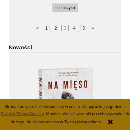
do koszyka
«
1
2
3
4
5
»
Nowości
Strona korzysta z plików cookies w celu realizacji usług i zgodnie z
Polityką Plików Cookies
. Możesz określić warunki przechowywania lub
dostępu do plików cookies w Twojej przeglądarce.