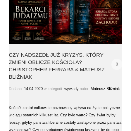
CZY NADSZEDŁ JUŻ KRYZYS, KTÓRY
ZMIENI OBLICZE KOŚCIOŁA?
0
CHRISTOPHER FERRARA & MATEUSZ
BLIŹNIAK
Dodano:
14-04-2020
w kategorii:
autor:
Mateusz Bliźniak
wywiady
Kościół został całkowicie pozbawiony wpływu na życie polityczne
w ciągu ostatnich kilkuset lat. Czy było warto? Czy świat byłby
lepszy, gdyby państwa liberalne zostały zastąpione przez państwa
wyznaniowe? Czy potrzebujemy światowego kryzysu, by do tego