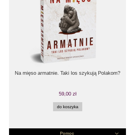
Bl
Na mięso armatnie. Taki los szykują Polakom?
59,00 zł
do koszyka
Pomoc