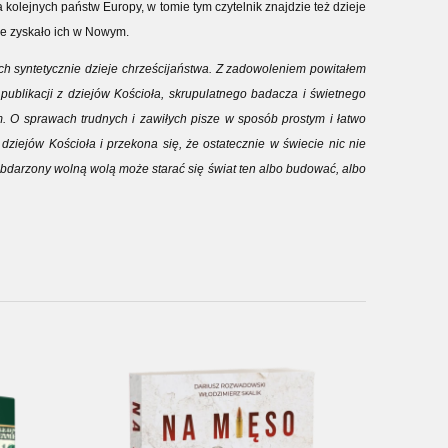
 kolejnych państw Europy, w tomie tym czytelnik znajdzie też dzieje
cie zyskało ich w Nowym.
ch syntetycznie dzieje chrześcijaństwa. Z zadowoleniem powitałem
ublikacji z dziejów Kościoła, skrupulatnego badacza i świetnego
em. O sprawach trudnych i zawiłych pisze w sposób prostym i łatwo
dziejów Kościoła i przekona się, że ostatecznie w świecie nic nie
k obdarzony wolną wolą może starać się świat ten albo budować, albo