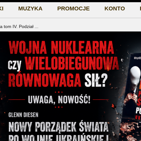
I
MUZYKA
PROMOCJE
KONTO
 tom IV. Podział ...