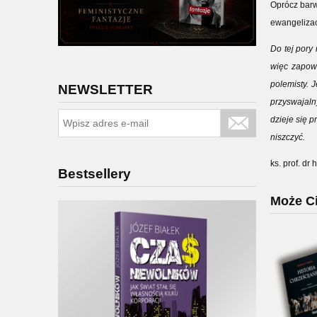
Oprócz barw
ewangelizacj
Do tej pory
więc zapowi
polemisty. 
NEWSLETTER
przyswajaln
dzieje się p
niszczyć.
ks. prof. dr
Bestsellery
Może Ci