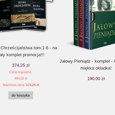
domy. Czyli zamach na
Bękarci Judaizmu. Dzieje rewolu
cywilizację.
gnostyckiej – KOMPLET 2 tom
a Chrześcijaństwa tom.1-6 - na
ały komplet promocja!!!
44,25 zł
160,00 zł
Jałowy Pieniądz - komplet 
na regularna:
59,00 zł
Cena regularna:
190,00 zł
374,25 zł
miękka okładka!
jniższa cena:
45,00 zł
Najniższa cena:
160,00 zł
Cena regularna:
190,00 zł
499,00 zł
do koszyka
do koszyka
Najniższa cena:
374,25 zł
do koszyka