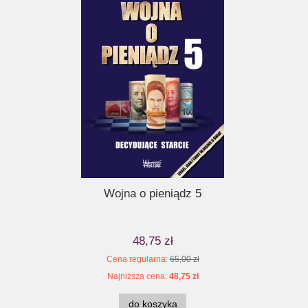
 rewolucji
Wojna o pieniądz 5
Tragedia U
T 2 tomy
B
48,75 zł
 zł
Cena regularna:
65,00 zł
Ce
 zł
Najniższa cena:
48,75 zł
Na
do koszyka