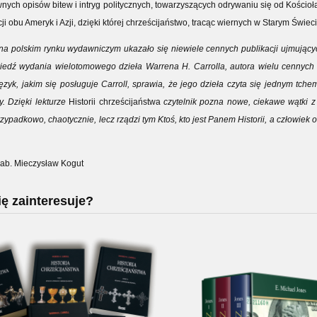
nych opisów bitew i intryg politycznych, towarzyszących odrywaniu się od Kościoła
i obu Ameryk i Azji, dzięki której chrześcijaństwo, tracąc wiernych w Starym Świe
 na polskim rynku wydawniczym ukazało się niewiele cennych publikacji ujmujący
edź wydania wielotomowego dzieła Warrena H. Carrolla, autora wielu cennych p
Język, jakim się posługuje Carroll, sprawia, że jego dzieła czyta się jednym tch
y. Dzięki lekturze
Historii chrześcijaństwa
czytelnik pozna nowe, ciekawe wątki z 
rzypadkowo, chaotycznie, lecz rządzi tym Ktoś, kto jest Panem Historii, a człowie
 hab. Mieczysław Kogut
ę zainteresuje?