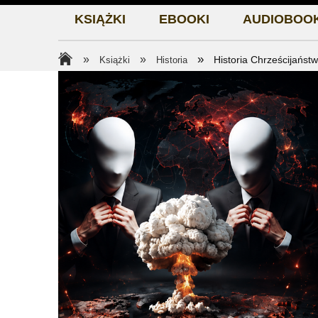
KSIĄŻKI
EBOOKI
AUDIOBOOK
»
»
»
Książki
Historia
Historia Chrześcijaństwa