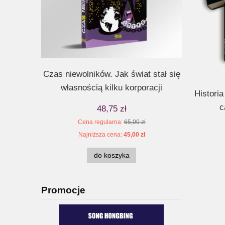
Czas niewolników. Jak świat stał się
Czas so
własnością kilku korporacji
Histori
c
48,75 zł
Cena regularna:
65,00 zł
Ce
Najniższa cena:
45,00 zł
Na
do koszyka
Promocje