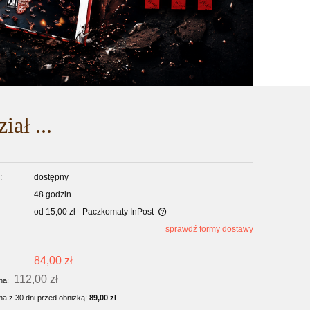
ał ...
:
dostępny
48 godzin
od 15,00 zł
- Paczkomaty InPost
sprawdź formy dostawy
84,00 zł
112,00 zł
rna:
na z 30 dni przed obniżką:
89,00 zł