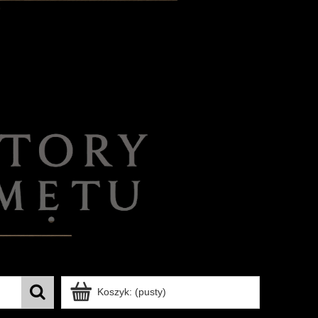
Koszyk:
(pusty)