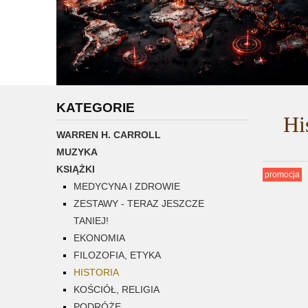
KATEGORIE
Hi
WARREN H. CARROLL
MUZYKA
KSIĄŻKI
promocja
MEDYCYNA I ZDROWIE
ZESTAWY - TERAZ JESZCZE
TANIEJ!
EKONOMIA
FILOZOFIA, ETYKA
HISTORIA
KOŚCIÓŁ, RELIGIA
PODRÓŻE