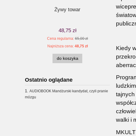
wicepr
czyli co
Żywy towar
Śmie
światow
tem
public
48,75 zł
zł
Cena regularna:
65,00 zł
Ce
zł
Najniższa cena:
48,75 zł
Na
Kiedy w
przekro
do koszyka
aberrac
Program
Ostatnio oglądane
ludzkim
AUDIOBOOK Mandżurski kandydat, czyli pranie
tajnych
mózgu
współcz
człowi
walki i 
MKULTRA