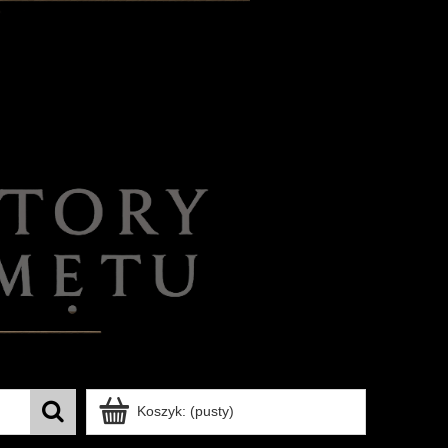
Koszyk:
(pusty)