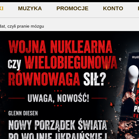
I
MUZYKA
PROMOCJE
KONTO
, czyli pranie mózgu