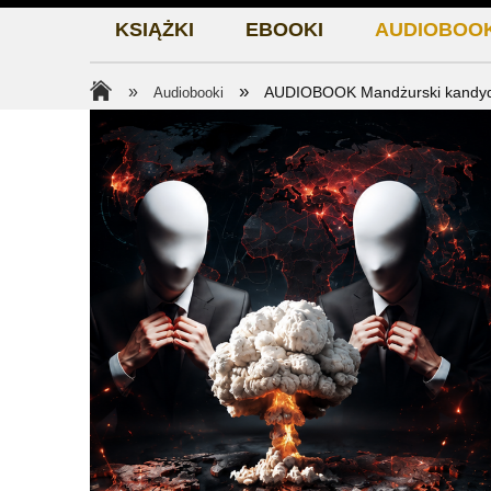
KSIĄŻKI
EBOOKI
AUDIOBOOK
»
»
Audiobooki
AUDIOBOOK Mandżurski kandydat