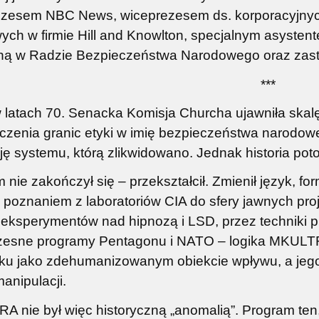
ezesem NBC News, wiceprezesem ds. korporacyjnyc
rć Zachodu EBOOK
ych w firmie Hill and Knowlton, specjalnym asysten
zną w Radzie Bezpieczeństwa Narodowego oraz zas
21,75 zł
***
na regularna:
29,00 zł
jniższa cena:
21,75 zł
 latach 70. Senacka Komisja Churcha ujawniła ska
czenia granic etyki w imię bezpieczeństwa narodow
do koszyka
ję systemu, którą zlikwidowano. Jednak historia poto
 nie zakończył się – przekształcił. Zmienił język, fo
 poznaniem z laboratoriów CIA do sfery jawnych pr
 eksperymentów nad hipnozą i LSD, przez techniki pr
esne programy Pentagonu i NATO – logika MKULTRA 
eku jako zdehumanizowanym obiekcie wpływu, a jeg
manipulacji.
 nie był więc historyczną „anomalią”. Program ten,