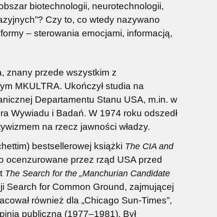
bszar biotechnologii, neurotechnologii,
Najniższa cena:
41,25 zł
Najniższa c
swazyjnych”? Czy to, co wtedy nazywano
do koszyka
do ko
j formy – sterowania emocjami, informacją,
ta, znany przede wszystkim z
 tym MKULTRA. Ukończył studia na
ranicznej Departamentu Stanu USA, m.in. w
Biura Wywiadu i Badań. W 1974 roku odszedł
aktywizmem na rzecz jawności władzy.
hettim) bestsellerowej książki
The CIA and
ało ocenzurowane przez rząd USA przed
st
The Search for the „Manchurian Candidate
acji Search for Common Ground, zajmującej
acował również dla „Chicago Sun-Times”,
opinią publiczną (1977–1981). Był