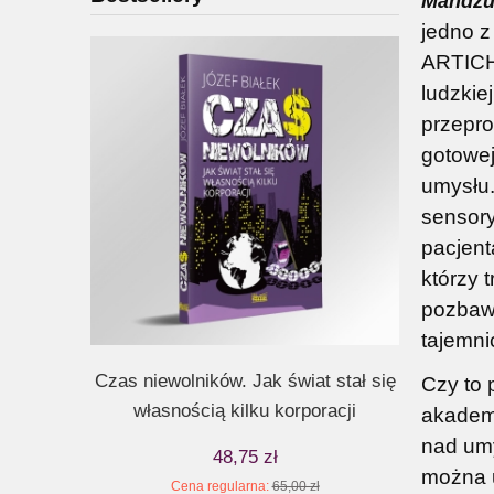
Mandżur
jedno z
ARTICHO
ludzkie
przepro
gotowej
umysłu.
sensory
pacjent
którzy 
pozbaw
tajemni
Czas niewolników. Jak świat stał się
Czas so
Czy to 
własnością kilku korporacji
akademi
nad umy
48,75 zł
można u
Cena regularna:
65,00 zł
Ce