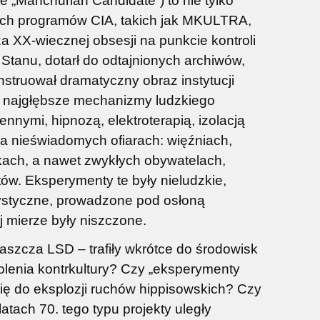
e „Manchurian Candidate”) to nie tylko
nych programów CIA, takich jak MKULTRA,
 XX-wiecznej obsesji na punkcie kontroli
Stanu, dotarł do odtajnionych archiwów,
nstruował dramatyczny obraz instytucji
ić najgłębsze mechanizmy ludzkiego
nymi, hipnozą, elektroterapią, izolacją
na nieświadomych ofiarach: więźniach,
utkach, a nawet zwykłych obywatelach,
tów. Eksperymenty te były nieludzkie,
ystyczne, prowadzone pod osłoną
j mierze były niszczone.
cji
Czas spekulantów
Wielki
aszcza LSD – trafiły wkrótce do środowisk
y
olenia kontrkultury? Czy „eksperymenty
się do eksplozji ruchów hippisowskich? Czy
41,25 zł
44,2
ach 70. tego typu projekty uległy
Cena regularna:
55,00 zł
Cena regula