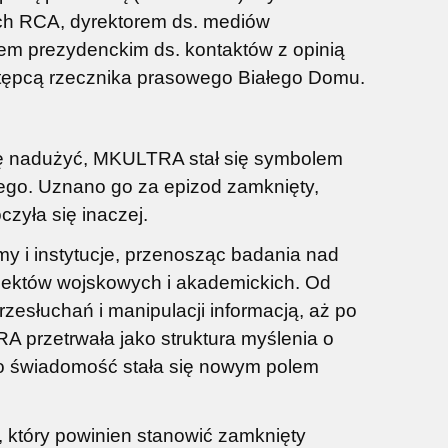
h RCA, dyrektorem ds. mediów
tem prezydenckim ds. kontaktów z opinią
tępcą rzecznika prasowego Białego Domu.
lę nadużyć, MKULTRA stał się symbolem
ego. Uznano go za epizod zamknięty,
czyła się inaczej.
rmy i instytucje, przenosząc badania nad
ojektów wojskowych i akademickich. Od
zesłuchań i manipulacji informacją, aż po
przetrwała jako struktura myślenia o
o świadomość stała się nowym polem
 który powinien stanowić zamknięty