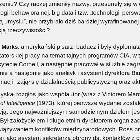
eniu? Czy raczej zmieniły nazwy, przesunęły się w o
jniższa cena:
45,00 zł
Najniższa cena:
160,00 zł
ogii behawioralnej, big data i tzw. „technologii per
do koszyka
do koszyka
lą umysłu”, nie przybrało dziś bardziej wyrafinowane
ją rzeczywistości?
. Marks
, amerykański pisarz, badacz i były dyploma
torskiej pracy na temat tajnych programów CIA, w
ytecie Cornell, a następnie pracował w służbie zag
ie a następnie jako analityk i asystent dyrektora 
macji i zajął się działalnością publicystyczną oraz 
yskał rozgłos jako współautor (wraz z Victorem Marc
 of Intelligence
(1973), której pierwsze wydanie zost
cją. Jego najważniejszym samodzielnym dziełem je
 Był założycielem i długoletnim dyrektorem organiz
wiązywaniem konfliktów międzynarodowych. Ross pr
ej jako asystent sekretarza obrony ds. kontaktów z 