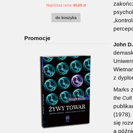
zakończ
Najniższa cena:
45,00 zł
Na
psychol
do koszyka
„kontro
percepc
Promocje
John D
demaska
Uniwers
Wietnam
z dyplo
Marks z
the Cult
publika
(1978).
się roz
a późni