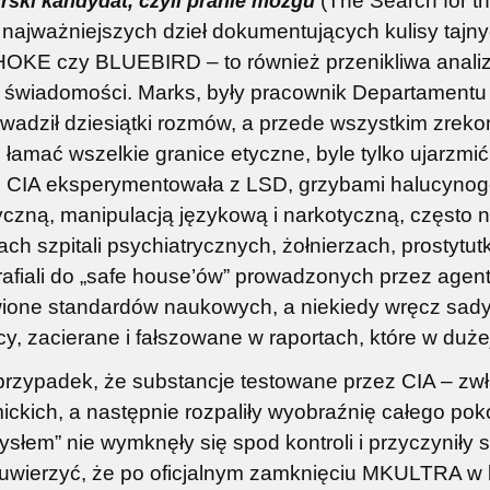
(The Search for th
ski kandydat, czyli pranie mózgu
 najważniejszych dzieł dokumentujących kulisy taj
KE czy BLUEBIRD – to również przenikliwa analiza
j świadomości. Marks, były pracownik Departamentu 
wadził dziesiątki rozmów, a przede wszystkim zreko
 łamać wszelkie granice etyczne, byle tylko ujarzm
 CIA eksperymentowała z LSD, grzybami halucynogen
czną, manipulacją językową i narkotyczną, często 
ach szpitali psychiatrycznych, żołnierzach, prostyt
trafiali do „safe house’ów” prowadzonych przez agen
ione standardów naukowych, a niekiedy wręcz sad
cy, zacierane i fałszowane w raportach, które w duże
domy. Czyli zamach na
Bękarci Judaizmu. Dzieje rewolu
przypadek, że substancje testowane przez CIA – zwł
cywilizację.
gnostyckiej – KOMPLET 2 tom
ckich, a następnie rozpaliły wyobraźnię całego pok
słem” nie wymknęły się spod kontroli i przyczyniły 
44,25 zł
160,00 zł
wierzyć, że po oficjalnym zamknięciu MKULTRA w lat
na regularna:
59,00 zł
Cena regularna:
190,00 zł